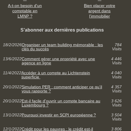
A-t-on besoin d'un
Bien placer votre
comptable en
argent dans
LMNP ?
l'immobilier
S'abonner aux dernières publications
18/2/2026
Organiser un team building mémorable : les
784
clés du succès
Visits
13/6/2022
Comment gérer une propriété avec une
4 446
agence en ligne
Visits
11/4/2022
Accéder à un compte au Lichtenstein
4 040
superficie
Visits
20/1/2022
Simulation PER : comment anticiper ce qu’il
4 357
vous rapporte ?
Visits
20/1/2022
Est-il facile d'ouvrir un compte bancaire au
3 626
Luxembourg ?
Visits
13/1/2022
Pourquoi investir en SCPI européenne ?
3 504
Visits
12/1/2022
Crédit pour les pauvres : le crédit est-il
3 806