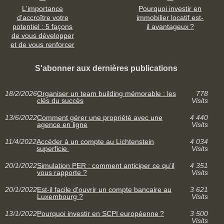
L'importance
Pourquoi investir en
d'accroître votre
immobilier locatif est-
potentiel : 5 façons
il avantageux ?
de vous développer
et de vous renforcer
S'abonner aux dernières publications
18/2/2026
Organiser un team building mémorable : les
778
clés du succès
Visits
13/6/2022
Comment gérer une propriété avec une
4 440
agence en ligne
Visits
11/4/2022
Accéder à un compte au Lichtenstein
4 034
superficie
Visits
20/1/2022
Simulation PER : comment anticiper ce qu’il
4 351
vous rapporte ?
Visits
20/1/2022
Est-il facile d'ouvrir un compte bancaire au
3 621
Luxembourg ?
Visits
13/1/2022
Pourquoi investir en SCPI européenne ?
3 500
Visits