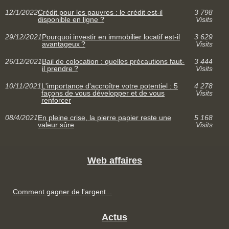
12/1/2022
Crédit pour les pauvres : le crédit est-il
3 798
disponible en ligne ?
Visits
29/12/2021
Pourquoi investir en immobilier locatif est-il
3 629
avantageux ?
Visits
26/12/2021
Bail de colocation : quelles précautions faut-
3 444
il prendre ?
Visits
10/11/2021
L'importance d'accroître votre potentiel : 5
4 278
façons de vous développer et de vous
Visits
renforcer
08/4/2021
En pleine crise, la pierre papier reste une
5 168
valeur sûre
Visits
Web affaires
Comment gagner de l'argent...
Actus