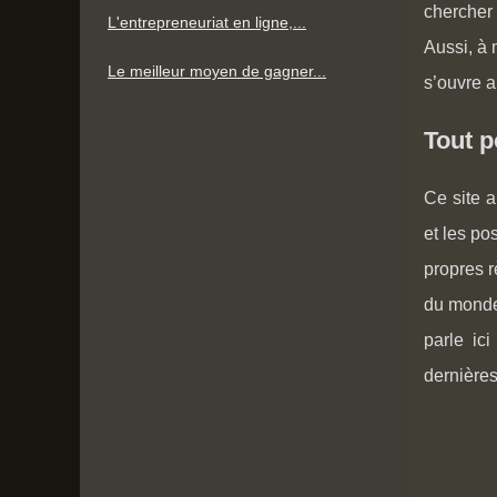
chercher 
L'entrepreneuriat en ligne,...
Aussi, à 
Le meilleur moyen de gagner...
s’ouvre a
Tout p
Ce site a
et les po
propres r
du monde 
parle ic
dernières