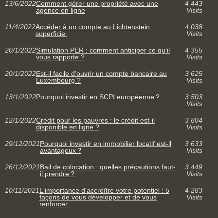
13/6/2022
Comment gérer une propriété avec une
4 443
agence en ligne
Visits
11/4/2022
Accéder à un compte au Lichtenstein
4 038
superficie
Visits
20/1/2022
Simulation PER : comment anticiper ce qu’il
4 355
vous rapporte ?
Visits
20/1/2022
Est-il facile d'ouvrir un compte bancaire au
3 625
Luxembourg ?
Visits
13/1/2022
Pourquoi investir en SCPI européenne ?
3 503
Visits
12/1/2022
Crédit pour les pauvres : le crédit est-il
3 804
disponible en ligne ?
Visits
29/12/2021
Pourquoi investir en immobilier locatif est-il
3 633
avantageux ?
Visits
26/12/2021
Bail de colocation : quelles précautions faut-
3 449
il prendre ?
Visits
10/11/2021
L'importance d'accroître votre potentiel : 5
4 283
façons de vous développer et de vous
Visits
renforcer