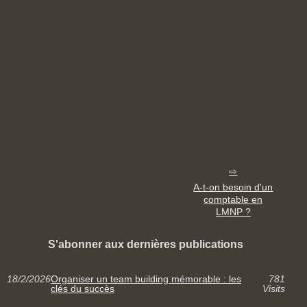
A-t-on besoin d'un
comptable en
LMNP ?
S'abonner aux dernières publications
18/2/2026
Organiser un team building mémorable : les
781
clés du succès
Visits