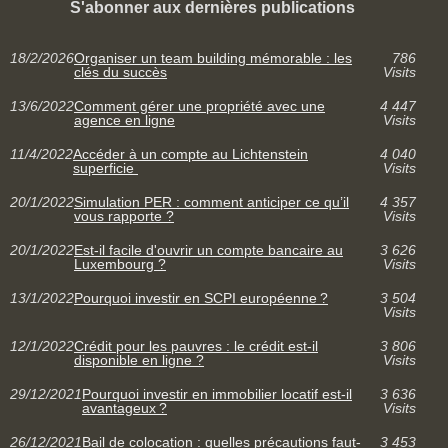
S'abonner aux dernières publications
18/2/2026
Organiser un team building mémorable : les
786
clés du succès
Visits
13/6/2022
Comment gérer une propriété avec une
4 447
agence en ligne
Visits
11/4/2022
Accéder à un compte au Lichtenstein
4 040
superficie
Visits
20/1/2022
Simulation PER : comment anticiper ce qu’il
4 357
vous rapporte ?
Visits
20/1/2022
Est-il facile d'ouvrir un compte bancaire au
3 626
Luxembourg ?
Visits
13/1/2022
Pourquoi investir en SCPI européenne ?
3 504
Visits
12/1/2022
Crédit pour les pauvres : le crédit est-il
3 806
disponible en ligne ?
Visits
29/12/2021
Pourquoi investir en immobilier locatif est-il
3 636
avantageux ?
Visits
26/12/2021
Bail de colocation : quelles précautions faut-
3 453