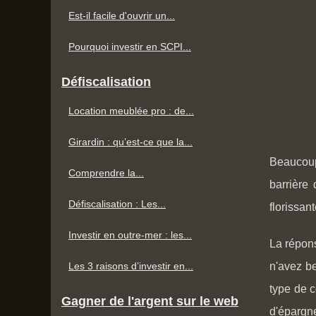
Est-il facile d'ouvrir un...
Pourquoi investir en SCPI...
Défiscalisation
Location meublée pro : de...
Girardin : qu’est-ce que la...
Beaucoup 
Comprendre la...
barrière
Défiscalisation : Les...
florissan
Investir en outre-mer : les...
La répons
Les 3 raisons d’investir en...
n'avez be
type de 
Gagner de l'argent sur le web
d'épargn