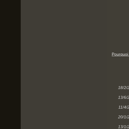
Pourquoi
18/2/
13/6/
11/4/
20/1/
13/1/