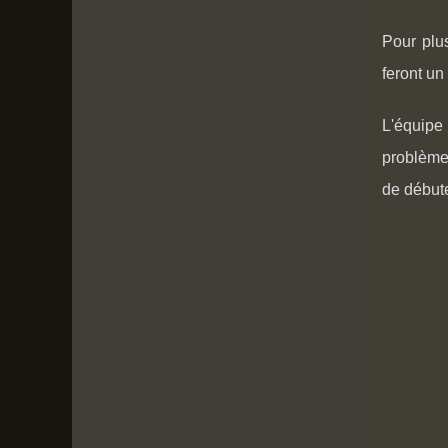
Pour plus
feront un
L'équipe 
problèmes
de début