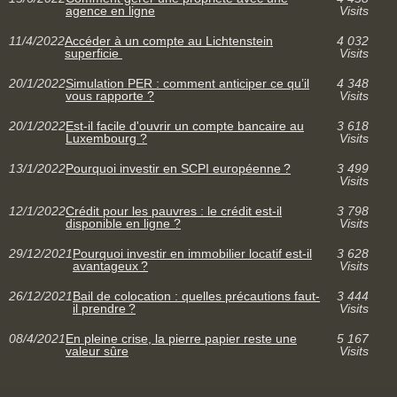
agence en ligne
Visits
11/4/2022
Accéder à un compte au Lichtenstein
4 032
superficie
Visits
20/1/2022
Simulation PER : comment anticiper ce qu’il
4 348
vous rapporte ?
Visits
20/1/2022
Est-il facile d'ouvrir un compte bancaire au
3 618
Luxembourg ?
Visits
13/1/2022
Pourquoi investir en SCPI européenne ?
3 499
Visits
12/1/2022
Crédit pour les pauvres : le crédit est-il
3 798
disponible en ligne ?
Visits
29/12/2021
Pourquoi investir en immobilier locatif est-il
3 628
avantageux ?
Visits
26/12/2021
Bail de colocation : quelles précautions faut-
3 444
il prendre ?
Visits
08/4/2021
En pleine crise, la pierre papier reste une
5 167
valeur sûre
Visits