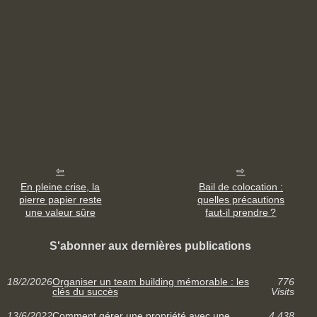
En pleine crise, la
Bail de colocation :
pierre papier reste
quelles précautions
une valeur sûre
faut-il prendre ?
S'abonner aux dernières publications
18/2/2026
Organiser un team building mémorable : les
776
clés du succès
Visits
13/6/2022
Comment gérer une propriété avec une
4 438